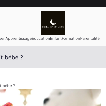
eil
Apprentissage
Education
Enfant
Formation
Parentalité
it bébé ?
it bébé ?