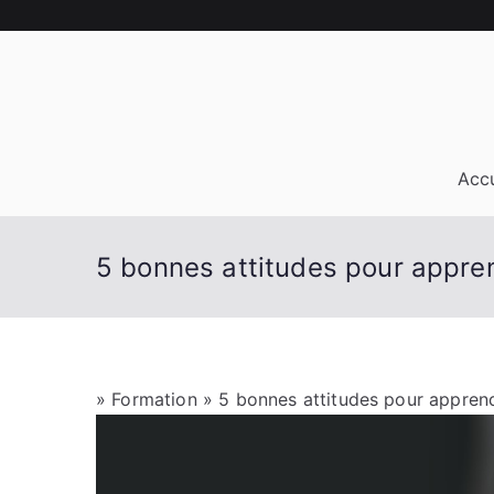
Aller
au
contenu
Accu
5 bonnes attitudes pour appre
»
Formation
» 5 bonnes attitudes pour appren